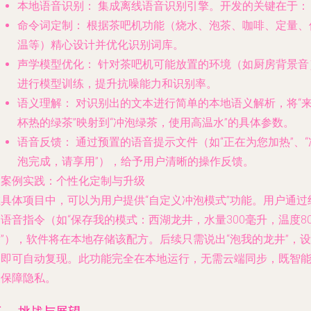
本地语音识别：
集成离线语音识别引擎。开发的关键在于：
命令词定制：
根据茶吧机功能（烧水、泡茶、咖啡、定量、
温等）精心设计并优化识别词库。
声学模型优化：
针对茶吧机可能放置的环境（如厨房背景音
进行模型训练，提升抗噪能力和识别率。
语义理解：
对识别出的文本进行简单的本地语义解析，将“
杯热的绿茶”映射到“冲泡绿茶，使用高温水”的具体参数。
语音反馈：
通过预置的语音提示文件（如“正在为您加热”、“
泡完成，请享用”），给予用户清晰的操作反馈。
. 案例实践：个性化定制与升级
在具体项目中，可以为用户提供“自定义冲泡模式”功能。用户通过
语音指令（如“保存我的模式：西湖龙井，水量300毫升，温度8
”），软件将在本地存储该配方。后续只需说出“泡我的龙井”，设
备即可自动复现。此功能完全在本地运行，无需云端同步，既智
又保障隐私。