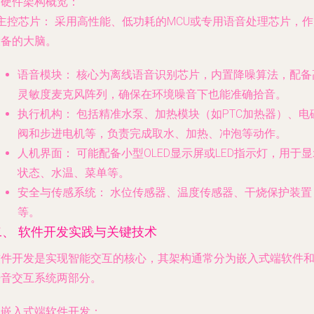
. 硬件架构概览：
主控芯片：
采用高性能、低功耗的MCU或专用语音处理芯片，作
设备的大脑。
语音模块：
核心为离线语音识别芯片，内置降噪算法，配备
灵敏度麦克风阵列，确保在环境噪音下也能准确拾音。
执行机构：
包括精准水泵、加热模块（如PTC加热器）、电
阀和步进电机等，负责完成取水、加热、冲泡等动作。
人机界面：
可能配备小型OLED显示屏或LED指示灯，用于显
状态、水温、菜单等。
安全与传感系统：
水位传感器、温度传感器、干烧保护装置
等。
二、 软件开发实践与关键技术
软件开发是实现智能交互的核心，其架构通常分为嵌入式端软件
语音交互系统两部分。
. 嵌入式端软件开发：