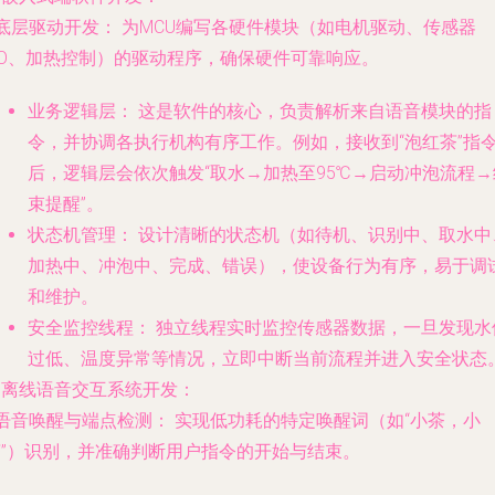
底层驱动开发：
为MCU编写各硬件模块（如电机驱动、传感器
/O、加热控制）的驱动程序，确保硬件可靠响应。
业务逻辑层：
这是软件的核心，负责解析来自语音模块的指
令，并协调各执行机构有序工作。例如，接收到“泡红茶”指
后，逻辑层会依次触发“取水→加热至95℃→启动冲泡流程→
束提醒”。
状态机管理：
设计清晰的状态机（如待机、识别中、取水中
加热中、冲泡中、完成、错误），使设备行为有序，易于调
和维护。
安全监控线程：
独立线程实时监控传感器数据，一旦发现水
过低、温度异常等情况，立即中断当前流程并进入安全状态
. 离线语音交互系统开发：
语音唤醒与端点检测：
实现低功耗的特定唤醒词（如“小茶，小
茶”）识别，并准确判断用户指令的开始与结束。