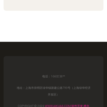
电话：1660238**
地址：上海市崇明区绿华镇新建公路799号（上海绿华经济
开发区）
COPYRIGHT © 2026
WWW.AIKUA6.COM
软件开发
檀亦