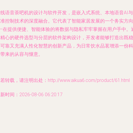
离线语音茶吧机的设计与软件开发，是嵌入式系统、本地语音AI与
精准控制技术的深度融合。它代表了智能家居发展的一个务实方
——在提供便捷、智能体验的将数据与隐私牢牢掌握在用户手中。
过精心的硬件选型与分层的软件架构设计，开发者能够打造出既
定可靠又充满人性化智慧的创新产品，为日常饮水品茗增添一份
技带来的从容与惬意。
若转载，请注明出处：http://www.aikua6.com/product/61.html
新时间：2026-08-06 06:20:17