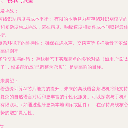
三、 挑战与展望
开发挑战：
离线识别精度与成本平衡：
有限的本地算力与存储对识别模型的
小和复杂度构成挑战，需在精度、响应速度和硬件成本间取得最
平衡。
复杂环境下的鲁棒性：
确保在烧水声、交谈声等多样噪音下依然
持高识别率。
多轮交互与纠错：
离线状态下实现简单的多轮对话（如用户说“
了”，设备能响应“已调整为75度”）是更高阶的目标。
未来展望：
随着边缘计算AI芯片能力的提升，未来的离线语音茶吧机将能支持
更复杂的自然语言对话和更丰富的个性化服务。可以探索与手机Ap
的有限联动（如通过蓝牙更新本地词库或固件），在保持离线核
优势的增加灵活性。
##