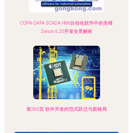
COPA-DATA SCADA HMI自动化软件中的先锋
Zenon 6.20开发全景解析
第366页 软件开发的范式跃迁与新格局