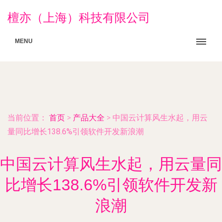
檀亦（上海）科技有限公司
MENU
当前位置：
首页
>
产品大全
>
中国云计算风生水起，用云
量同比增长138.6%引领软件开发新浪潮
中国云计算风生水起，用云量同
比增长138.6%引领软件开发新
浪潮