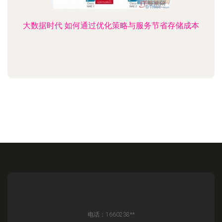
大数据时代 如何通过优化策略与服务节省存储成本
电话：1660238**